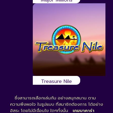
Treasure Nile
ซึ่งสามารถเลือกเล่นกัน อย่างสนุกสนาน ตาม
ความพึงพอใจ ในรูปแบบ ที่สมาชิกต้องการ ได้อย่าง
อิสระ โดยไม่มีเงื่อนไข ใดๆทั้งนั้น
เกมบาคาร่า