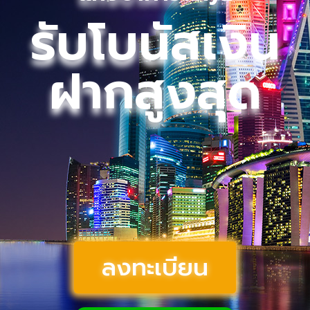
รับโบนัสเงิน
ฝากสูงสุด
ลงทะเบียน