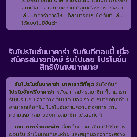
คุณเลือก ค่ายตามความ ที่คุณต้องการ ว่าอยาก
เล่น บาคาร่าค่ายไหน ก็สามารถเล่นได้ทันที เล่น
ได้แบบไม่มีขั้นต่ำ
รับโปรโมชั่นบาคาร่า รับทันทีตอนนี้ เมื่อ
สมัครสมาชิกใหม่ รับไปเลย โปรโมชั่น
สิทธิพิเศษมากมาย
รับโปรโมชั่นบาคาร่า
บาคาร่าดีที่สุด
รับได้ทันที
โปรโมชั่นฟรีบาคาร่า
หลังจากสมัครสมาชิก ก็สามารถ
รับโปรโมชั่น จากทางเว็บไซต์ ของเราได้ สมาชิกทุกท่าน
สามารถเลือกรับ โปรโมชั่นตามความต้องการ ตาม
ความเหมาะสม ของทางสมาชิก ได้เลยทันที
เกมบาคาร่ายอดฮิต
อีกหนึ่งเกมคาสิโน ที่ได้รับการ
ยอมรับ ว่าเป็นเกมที่เล่นง่าย และสนุกนอกจากจะสร้าง