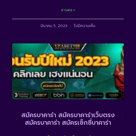
อ่านต่อ »
มีนาคม 5, 2023
ไม่มีความเห็น
สมัครบาคาร่า สมัครบาคาร่าเว็บตรง
สมัครบาคาร่า สมัครเซ็กซี่บาคาร่า