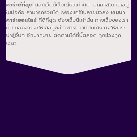
คาร่าดีที่สุด
ต้องเว็บนี้เว็บเดียวเท่านั้น
ยกคาสิโน มาอยู่
ในมือถือ สามารถรวยได้ เพียงแค่ใช้ปลายนิ้วสั่ง
เกมบา
คาร่าออนไลน์
ที่ดีที่สุด ต้องเว็บนี้เท่านั้น ทางเว็บของเรา
นั้น นอกจากจะให้ ข้อมูลข่าวสารความบันเทิง ยังให้สาระ
น่ารู้อื่นๆ อีกมากมาย ติดตามได้ที่นี้ตลอด ทุกช่วงทุก
เวลา