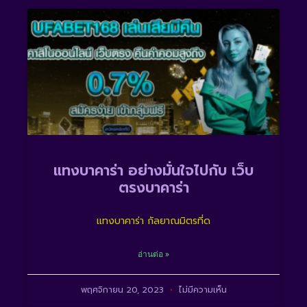
แทงบาคาร่า อย่างมั่นใจไปกับ เว็บ
ตรงบาคาร่า
แทงบาคาร่า กัลยาณมิตรที่ด
อ่านต่อ »
พฤศจิกายน 20, 2023
ไม่มีความเห็น