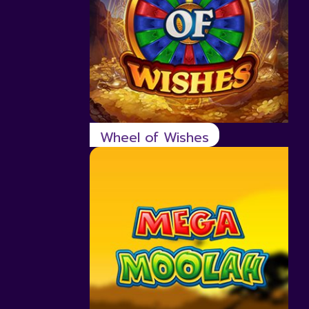
Wheel of Wishes