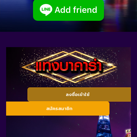
ลงชื่อเข้าใช้
สมัครสมาชิก