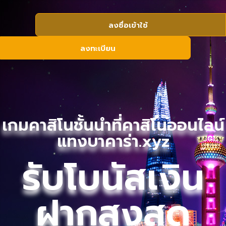
ลงชื่อเข้าใช้
ลงทะเบียน
เกมคาสิโนชั้นนำที่คาสิโนออนไลน์
แทงบาคาร่า.xyz
รับโบนัสเงิน
ฝากสูงสุด