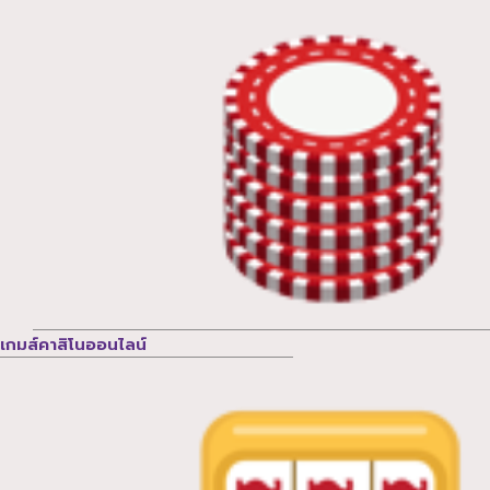
เกมส์คาสิโนออนไลน์