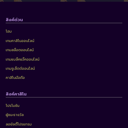
ลิงค์ด่วน
โฮม
เกมคาสิโนออนไลน์
เกมสล็อตออนไลน์
เกมแบล็คแจ๊คออนไลน์
เกมรูเล็ตต์ออนไลน์
คาสิโนมือถือ
ลิงค์คาสิโน
โปรโมชัน
ผู้ชนะรางวัล
ลอยัลตี้โปรแกรม