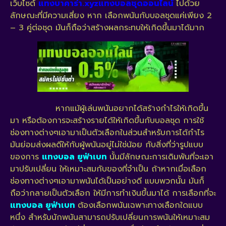
เว็บไซต์
แทงบาคาร่า.xyzแทงบอลชุดออนไลน์
ไปด้วย
ลักษณะที่มีความเสี่ยง หาก เลือกพนันกับบอลชุดแค่เพียง 2
– 3 คู่ต่อชุด มันก็ถือว่าสร้างผลกระทบให้เกิดขึ้นมาได้มาก
หากแม้ผู้เล่นพนันอยากได้สร้างกำไรให้เกิดขึ้น
มา หรือต้องการจะสร้างรายได้ให้เกิดขึ้นกับบอลชุด การใช้
ช่องทางต่างๆเอามาเป็นตัวเลือกในส่วนสำหรับการได้กำไร
มันย่อมส่งผลดีให้กับผู้พนันอยู่ไม่ใช่น้อย กับสิ่งที่ว่ารูปแบบ
ของการ
แทงบอล ยูฟ่าเบท
นั้นมีลักษณะการเดิมพันที่จะเอา
มาปรับเปลี่ยน ให้เหมาะสมกับของที่จำเป็น ถ้าหากเมื่อเลือก
ช่องทางต่างๆเอามาพนันได้เป็นอย่างดี แบบพวกนั้น มันก็
ถือว่ากลายเป็นตัวเลือก ให้มีการทำเงินขึ้นมาได้ การเลือกที่จะ
แทงบอล ยูฟ่าเบท
ต้องเลือกพนันเฉพาะทางเลือกใดแบบ
หนึ่ง สำหรับนักพนันสามารถปรับเปลี่ยนการพนันให้เหมาะสม