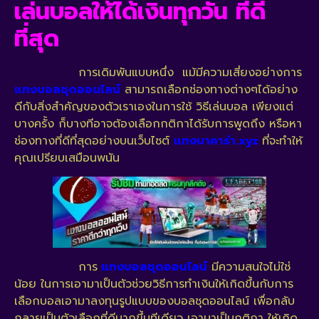
เล่นบอลให้ได้เงินทุกวัน ที่ดี
ที่สุด
การเดิมพันแบบหนึ่ง แม้มีความเสี่ยงอย่างการ
แทงบอลชุดออนไลน์
สามารถเลือกช่องทางต่างๆได้อย่าง
ดีกับสิ่งสำคัญของตัวเราเองในการใช้ วิธีเล่นบอล เพียงแต่
บางครั้ง ก็บางทีอาจต้องเลือกกติกาได้รับการพูดถึง หรือหา
ช่องทางที่ดีที่สุดอย่างบนเว็บไซต์
แทงบาคาร่า.xyz
ที่จะทำให้
คุณเปรียบเสมือนพนัน
การ
แทงบอลชุดออนไลน์
มีความสนใจไม่ใช่
น้อย ในการเอามาเป็นตัวช่วยวิธีการทำเงินให้เกิดขึ้นกับการ
เลือกบอลเอามาลงทุนรูปแบบของบอลชุดออนไลน์ เพื่อกลับ
กลายเป็นตัวเลือกที่ดีมากขึ้นทีเดียว เอามาเป็นกติกา ให้เกิด