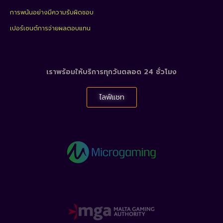
การพนันอย่างมีความรับผิดชอบ
เปอร์เซนต์การจ่ายผลตอบแทน
เราพร้อมให้บริการทุกวันตลอด 24 ชั่วโมง
ไลฟ์แชท