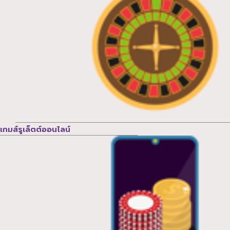
เกมส์รูเล็ตต์ออนไลน์