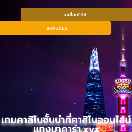
ลงชื่อเข้าใช้
ลงทะเบียน
เกมคาสิโนชั้นนำที่คาสิโนออนไลน์
แทงบาคาร่า.xyz