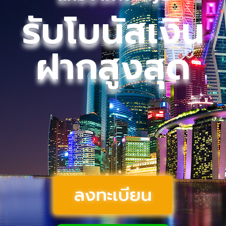
รับโบนัสเงิน
ฝากสูงสุด
ลงทะเบียน