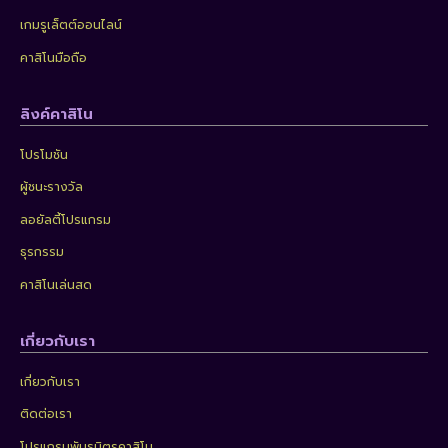
เกมรูเล็ตต์ออนไลน์
คาสิโนมือถือ
ลิงค์คาสิโน
โปรโมชัน
ผู้ชนะรางวัล
ลอยัลตี้โปรแกรม
ธุรกรรม
คาสิโนเล่นสด
เกี่ยวกับเรา
เกี่ยวกับเรา
ติดต่อเรา
โปรแกรมพันธมิตรคาสิโน