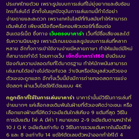
ประเทศไทยด้วย เพราะรูปแบบการเล่นที่ไม่ยุ่งยากและซับซ้อน
ใครก็เล่นได้ อีกทั้งในยุคปัจจุบันการเล่นเกมนี้ทำได้อย่า
ง่ายดายและสะดวก เพราะเทคโนโลยีที่ทันสมัยทำให้สามารถ
เดิมพันได้ เพียงมีมือถือหรือคอมพิวเตอร์ที่เชื่อมต่อ
อินเตอร์เน็ต ซึ่งทาง
เว็บตรงบาคาร่า
เว็บที่มีชื่อเสียงและได้
รับความนิยมสูง เพราะมีเกมเยอะและรูปแบบการเล่นที่หลาก
หลาย อีกทั้งการเข้าใช้งานง่ายมีหลายภาษา ทำให้แม้แต่มีใหม่
ก็สามารถทำได้ โดยทางเว็บ
เซ็กซี่บาคาร่า168
ยังมีระบบ
ป้องกันความปลอดภัยที่ได้มาตรฐาน ทำให้นักพนันสามารถ
เล่นเกมได้อย่างไม่ต้องกังวล ว่าเงินหรือข้อมูลส่วนตัวของ
ตัวเองจะถูกแฮก อีกทั้งเว็บนี้ยังมีการถ่ายทอดสดการแข่ง
ขัดสดๆ ผ่านเว็บไซต์ให้ได้ชมแบบ 4K
กฎกติกาที่ใช้ในการเล่นบาคาร่า
บาคาร่านั้นมีวิธีในการเล่นที่
ง่ายมากๆ แค่เลือกลงเดิมพันในฝ่ายที่ตัวเองคิดว่าจะชนะ หรือ
เลือกแทงฝ่ายที่มีคิดว่าจะมีแต้มใกล้เคียง 9 แต้มที่สุด วิธีใน
การนับแต้ม ไพ่ A มีค่า 1 หมายเลข 2-9 จะมีแต้มตามหน้าไพ่
10 J Q K จะมีแต้มเท่ากับ 0 วิธีในการรวมแต้มหากในมือมีไพ่
6 และ 8 จะเท่ากับ 14 แต่ให้ตัดเลขตัวหน้าออกทำให้ได้ 4