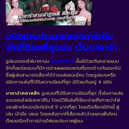
ชนิดและประเภทของการเดิม
พันที่นิยมที่สุดบน เว็บบาคาร่า
รูปแบบของไพ่บาคาบน
เว็บบาคาร่า
นั้นมีด้วยกันหลายแบบ
อีกทั้งแต่ละแบบก็มีการจ่ายผลตอบแทนที่แตกต่างกันออกไป
ซึ่งผู้เล่นสามารถเลือกได้ว่าจะเล่นแบบไหน โดยรูปแบบหรือ
ชนิดการเล่นที่ได้รับความนิยมที่สุด มีด้วยกันอยู่ 4 ชนิด
บาคาร่าคลาสสิก
รูบแบบที่ได้รับความนิยมที่สุด ทั้งในการเล่น
แบบออนไลน์และคาสิโน โดยมีวิธีเล่นที่เรียบง่ายคือทายว่าไพ่
ของฝ่ายไหนจะมีแต่มใกล้ 9 มากที่สุด โดยตัวเลือกมีดังนี้ ผู้
เล่น เจ้ามือ เสมอ โดยหลังจากที่เลือกแล้วว่าจะแทงฝั่งไหน
ดีลเลอร์จะทำการจ่ายไพ่และประกาศผู้ชนะ