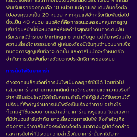
และได้รับผลกำไรเท่ากับเงินเดิมพันเดิม
ตัวอย่างเช่น หากเดิม
พันเริ่มแรกของคุณคือ 10 หน่วย แต่คุณแพ้ เดิมพันครั้งต่อ
ไปของคุณจะเป็น 20 หน่วย หากคุณแพ้อีกครั้งเดิมพันต่อไป
นี้จะเป็น 40 หน่วย แนวคิดก็คือการชนะจะครอบคลุมการสูญ
เสียก่อนหน้านี้ทั้งหมดและให้ผลกำไรสุทธิเท่ากับการเดิมพัน
เริ่มแรก
แม้ว่าระบบ Martingale จะน่าดึงดูด แต่ก็มาพร้อมกับ
ความเสี่ยงโดยธรรมชาติ ผู้เล่นจะต้องมีเงินทุนจำนวนมากเพื่อ
ทนต่อการสูญเสียที่อาจเกิดขึ้น และคาสิโนมักจะกำหนดขีด
จำกัดการเดิมพันที่อาจขัดขวางประสิทธิภาพของระบบ
การนับไพ่ในบาคาร่า
ต่างจากแบล็คแจ็คที่การนับไพ่เป็นกลยุทธ์ที่ใช้ได้ โดยทั่วไป
แล้วบาคาร่าจะต้านทานเทคนิคนี้ กลไกของเกมและความจริงที่
ว่าคาสิโนส่วนใหญ่ใช้สำรับหลายสำรับทำให้ผู้เล่นได้รับความได้
เปรียบที่สำคัญผ่านการนับไพ่จึงเป็นเรื่องท้าทาย อย่างไร
ก็ตามผู้ที่ชื่นชอบบางคนอ้างว่าบาคาร่าบางรูปแบบ โดยเฉพาะ
ที่มีจำนวนสำรับจำกัด อาจเสี่ยงต่อการนับไพ่ สิ่งสำคัญคือ
ต้องทราบว่าคาสิโนต้องระมัดระวังต่อแนวทางปฏิบัติดังกล่าว
และการนับไพ่ที่ประสบความสำเร็จในบาคาร่านั้นหาได้ยาก