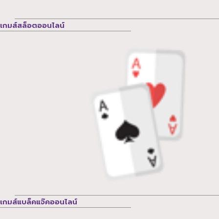
เกมส์สล็อตออนไลน์
เกมส์แบล็คแจ๊คออนไลน์