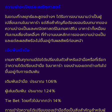
ความน่าจะเป็นและคณิตศาสตร์
ในขณะที่กลยุทธ์และสูตรต่างๆ ได้รับการขนานนามว่าเป็นผู้
เปลี่ยนเกมในบาคาร่า แต่สิ่งสำคัญคือต้องยอมรับบทบาทของ
ความน่าจะเป็นและคณิตศาสตร์ในเกมคาสิโน บาคาร่าก็เหมือน
กับเกมเสี่ยงโชคอื่นๆ ที่ทำงานบนหลักการของความน่าจะเป็น
และแต่ละผลลัพธ์จะไม่ขึ้นอยู่กับผลลัพธ์ก่อนหน้า
เดิมพันเจ้ามือ
เกมคาสิโนทุกเกมมีข้อได้เปรียบในตัวสำหรับเจ้ามือหรือที่เรียก
ว่าความได้เปรียบเจ้ามือ ในบาคาร่า ขอบบ้านจะแตกต่างกันไป
ขึ้นอยู่กับการเดิมพัน
เดิมพันเจ้ามือ: ประมาณ 1.06%
ผู้เล่นเดิมพัน: ประมาณ 1.24%
Tie Bet: โดยทั่วไปมากกว่า 14%
การเข้าใจความได้เปรียบของเจ้ามือถือเป็นสิ่งสำคัญสำหรับผู้