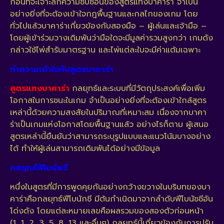
ก่อนที่จะเจาะลึกความซับซ้อนของสูตรแทงบาคาร่า จำเป็น
อย่างยิ่งที่จะต้องเข้าใจกฎพื้นฐานและกลไกของเกม โดย
ทั่วไปแล้วบาคาร่าเกี่ยวข้องกับสองมือ – ผู้เล่นและเจ้ามือ –
โดยผู้เข้าร่วมวางเดิมพันว่ามือใดจะมีมูลค่ารวมสูงกว่า เกมดัง
กล่าวใช้ไพ่สำรับมาตรฐาน และไพ่แต่ละใบจะมีค่าแต้มเฉพาะ
ทำความเข้าใจกับสูตรบาคาร่า
สูตรแทงบาคาร่า
กลยุทธ์และระบบที่มีวัตถุประสงค์เพื่อเพิ่ม
โอกาสในการชนะในเกม จำเป็นอย่างยิ่งที่จะต้องเข้าใกล้สูตร
เหล่านี้ด้วยความสงสัยในปริมาณที่เหมาะสม เนื่องจากบาคา
ร่าเป็นเกมแห่งโอกาสโดยพื้นฐานแล้ว อย่างไรก็ตาม ผู้เสนอ
สูตรเหล่านี้ยืนยันว่าสามารถระบุรูปแบบและแนวโน้มบางอย่าง
ได้ ทำให้ผู้เล่นสามารถเดิมพันได้อย่างมีข้อมูล
กลยุทธ์ฟีโบนัชชี
หนึ่งในสูตรที่มีการพูดคุยกันอย่างกว้างขวางในบริบทของบา
คาร่าคือกลยุทธ์ฟีโบนักชี มีต้นกำเนิดมาจากลำดับฟีโบนัชชีอัน
โด่งดัง โดยแต่ละหมายเลขคือผลรวมของสองตัวก่อนหน้า
(1, 1, 2, 3, 5, 8, 13 และอื่นๆ) กลยุทธ์นี้เกี่ยวข้องกับการปรับ