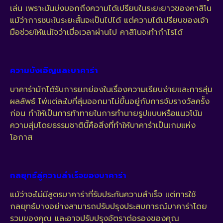
เล่น เพราะมันบ่งบอกถึงความได้เปรียบในระยะยาวของคาสิโน
แม้ว่าการชนะในระยะสั้นจะเป็นไปได้ แต่ความได้เปรียบของเจ้า
มือช่วยให้แน่ใจว่าเมื่อเวลาผ่านไป คาสิโนจะทำกำไรได้
ความบังเอิญและบาคาร่า
บาคาร่ามักได้รับการยกย่องในเรื่องความเรียบง่ายและการสุ่ม
ผลลัพธ์ ไพ่แต่ละใบที่สุ่มออกมาไม่ขึ้นอยู่กับการจับรางวัลครั้ง
ก่อน ทำให้เป็นการท้าทายในการทำนายรูปแบบหรือแนวโน้ม
ความสุ่มโดยธรรมชาตินี้คือสิ่งที่ทำให้บาคาร่าเป็นเกมแห่ง
โอกาส
กลยุทธ์สู่ความสำเร็จของบาคาร่า
แม้ว่าจะไม่มีสูตรบาคาร่าที่รับประกันความสำเร็จ แต่การใช้
กลยุทธ์บางอย่างสามารถปรับปรุงประสบการณ์บาคาร่าโดย
รวมของคุณ และอาจปรับปรุงอัตราต่อรองของคุณ