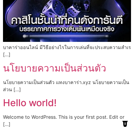
บาคาร่าออนไลน์ มีวิธีอย่างไรในการเล่นที่จะประสบความสำเร
[…]
นโยบายความเป็นส่วนตัว
นโยบายความเป็นส่วนตัว แทงบาคาร่า.xyz นโยบายความเป็น
ส่วน […]
Hello world!
Welcome to WordPress. This is your first post. Edit or
[…]