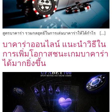
สูตรบาคาร่า รวมกลยุทธ์ในการเล่นบาคาร่าให้ได้กำไร […]
บาคาร่าออนไลน์ แนะนำวิธีใน
การเพิ่มโอกาสชนะเกมบาคาร่า
ได้มากยิ่งขึ้น