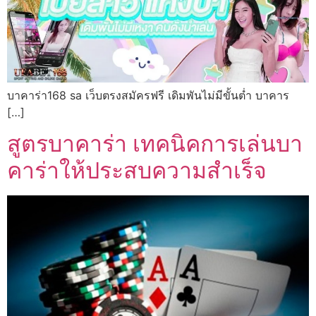
บาคาร่า168 sa เว็บตรงสมัครฟรี เดิมพันไม่มีขั้นต่ำ บาคาร
[…]
สูตรบาคาร่า เทคนิคการเล่นบา
คาร่าให้ประสบความสำเร็จ