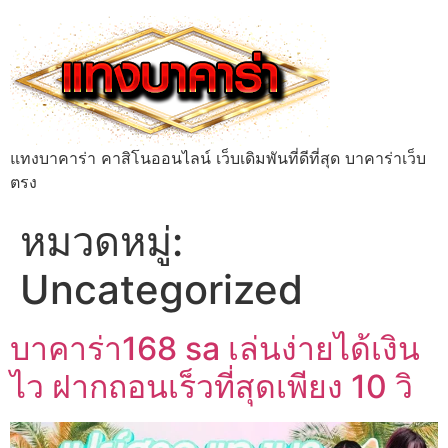
แทงบาคาร่า คาสิโนออนไลน์ เว็บเดิมพันที่ดีที่สุด บาคาร่าเว็บ
ตรง
หมวดหมู่:
Uncategorized
บาคาร่า168 sa เล่นง่ายได้เงิน
ไว ฝากถอนเร็วที่สุดเพียง 10 วิ